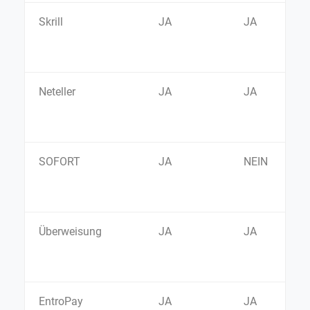
Skrill
JA
JA
Neteller
JA
JA
SOFORT
JA
NEIN
Überweisung
JA
JA
EntroPay
JA
JA