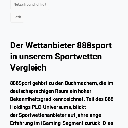
Nutzerfreundlichkeit
Fazit
Der Wettanbieter
888sport
in unserem Sportwetten
Vergleich
888Sport gehört zu den Buchmachern, die im
deutschsprachigen Raum ein hoher
Bekanntheitsgrad kennzeichnet. Teil des
888
Holdings PLC
-Universums, blickt
der
Sportwettenanbieter
auf jahrelange
Erfahrung im
iGaming
-Segment zurück. Dies