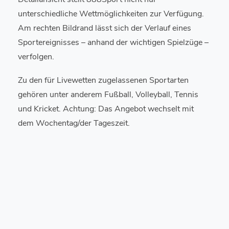
unterschiedliche Wettmöglichkeiten zur Verfügung.
Am rechten Bildrand lässt sich der Verlauf eines
Sportereignisses – anhand der wichtigen Spielzüge –
verfolgen.
Zu den für Livewetten zugelassenen Sportarten
gehören unter anderem Fußball, Volleyball, Tennis
und Kricket. Achtung: Das Angebot wechselt mit
dem Wochentag/der Tageszeit.