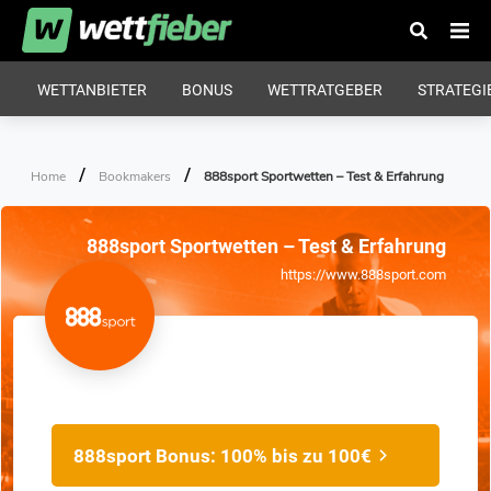
ZURÜCK
WETTANBIETER
BONUS
WETTRATGEBER
STRATEGI
Ratgeber Sportwetten 2020
WETTANBIETER
/
/
Home
Bookmakers
888sport Sportwetten – Test & Erfahrung
BONUS
888sport Sportwetten – Test & Erfahrung
STRATEGIE
https://www.888sport.com
Quicklinks
WETTRATGEBER
WETTKONTO
FINANZEN
888sport Bonus: 100% bis zu 100€
WETT-TIPPS