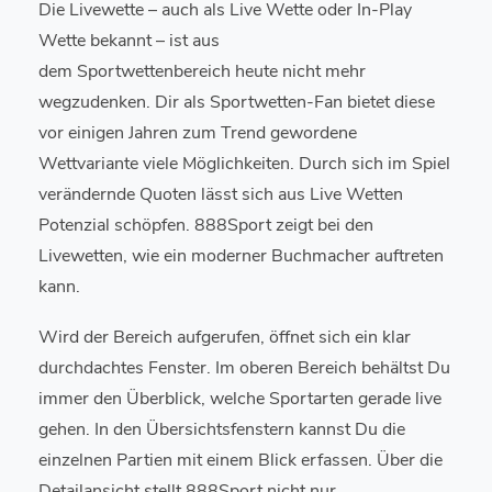
Die Livewette – auch als Live Wette oder In-Play
Wette bekannt – ist aus
dem Sportwettenbereich heute nicht mehr
wegzudenken. Dir als Sportwetten-Fan bietet diese
vor einigen Jahren zum Trend gewordene
Wettvariante viele Möglichkeiten. Durch sich im Spiel
verändernde Quoten lässt sich aus Live Wetten
Potenzial schöpfen. 888Sport zeigt bei den
Livewetten, wie ein moderner Buchmacher auftreten
kann.
Wird der Bereich aufgerufen, öffnet sich ein klar
durchdachtes Fenster. Im oberen Bereich behältst Du
immer den Überblick, welche Sportarten gerade live
gehen. In den Übersichtsfenstern kannst Du die
einzelnen Partien mit einem Blick erfassen. Über die
Detailansicht stellt 888Sport nicht nur