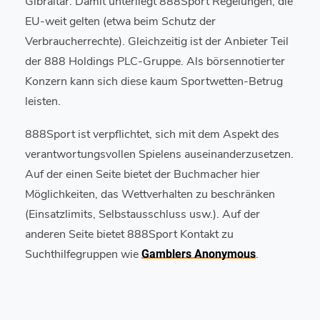
Gibraltar. Damit unterliegt 888Sport Regelungen, die
EU-weit gelten (etwa beim Schutz der
Verbraucherrechte). Gleichzeitig ist der Anbieter Teil
der 888 Holdings PLC-Gruppe. Als börsennotierter
Konzern kann sich diese kaum Sportwetten-Betrug
leisten.
888Sport ist verpflichtet, sich mit dem Aspekt des
verantwortungsvollen Spielens auseinanderzusetzen.
Auf der einen Seite bietet der Buchmacher hier
Möglichkeiten, das Wettverhalten zu beschränken
(Einsatzlimits, Selbstausschluss usw.). Auf der
anderen Seite bietet 888Sport Kontakt zu
Suchthilfegruppen wie
.
Gamblers Anonymous