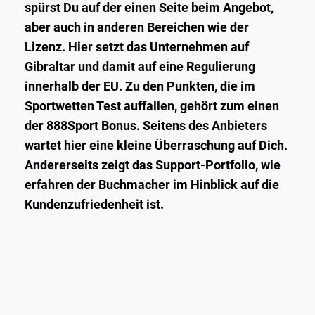
spürst Du auf der einen Seite beim Angebot,
aber auch in anderen Bereichen wie der
Lizenz. Hier setzt das Unternehmen auf
Gibraltar und damit auf eine Regulierung
innerhalb der EU. Zu den Punkten, die im
Sportwetten Test auffallen, gehört zum einen
der 888Sport Bonus. Seitens des Anbieters
wartet hier eine kleine Überraschung auf Dich.
Andererseits zeigt das Support-Portfolio, wie
erfahren der Buchmacher im Hinblick auf die
Kundenzufriedenheit ist.