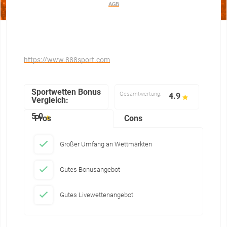
AGB
PROMOTIONS
https://www.888sport.com
Sportwetten Bonus
Gesamtwertung:
4.9
Vergleich:
5.0
Pros
Cons
Großer Umfang an Wettmärkten
Gutes Bonusangebot
Gutes Livewettenangebot