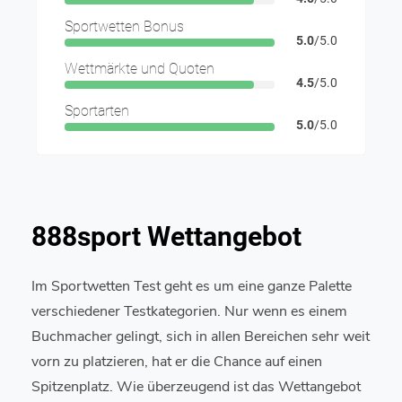
Sportwetten Bonus
5.0
/5.0
Wettmärkte und Quoten
4.5
/5.0
Sportarten
5.0
/5.0
888sport Wettangebot
Im Sportwetten Test geht es um eine ganze Palette
verschiedener Testkategorien. Nur wenn es einem
Buchmacher gelingt, sich in allen Bereichen sehr weit
vorn zu platzieren, hat er die Chance auf einen
Spitzenplatz. Wie überzeugend ist das Wettangebot