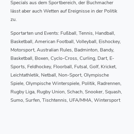
Specials aus dem Sportbereich, der Buchmacher
lässt aber auch Wetten auf Ereignisse in der Politik
zu.
Sportarten und Events: Fußball, Tennis, Handball,
Basketball, American Football, Volleyball, Eishockey,
Motorsport, Australian Rules, Badminton, Bandy,
Basketball, Boxen, Cyclo-Cross, Curling, Dart, E-
Sports, Feldhockey, Floorball, Futsal, Golf, Kricket,
Leichtathletik, Netball, Non-Sport, Olympische
Spiele, Olympische Winterspiele, Politik, Radrennen,
Rugby Liga, Rugby Union, Schach, Snooker, Squash,
Sumo, Surfen, Tischtennis, UFA/MMA, Wintersport