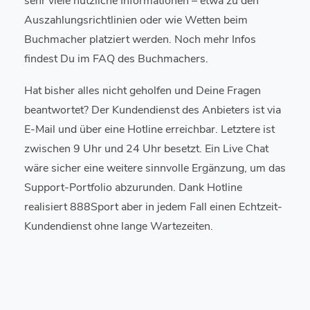
sehr viele nützliche Informationen – etwa zu den
Auszahlungsrichtlinien oder wie Wetten beim
Buchmacher platziert werden. Noch mehr Infos
findest Du im FAQ des Buchmachers.
Hat bisher alles nicht geholfen und Deine Fragen
beantwortet? Der Kundendienst des Anbieters ist via
E-Mail und über eine Hotline erreichbar. Letztere ist
zwischen 9 Uhr und 24 Uhr besetzt. Ein Live Chat
wäre sicher eine weitere sinnvolle Ergänzung, um das
Support-Portfolio abzurunden. Dank Hotline
realisiert 888Sport aber in jedem Fall einen Echtzeit-
Kundendienst ohne lange Wartezeiten.