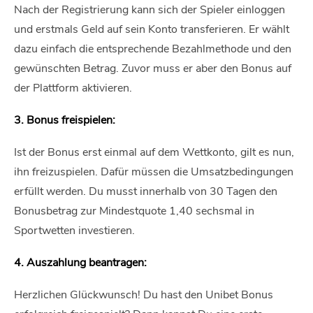
Nach der Registrierung kann sich der Spieler einloggen
und erstmals Geld auf sein Konto transferieren. Er wählt
dazu einfach die entsprechende Bezahlmethode und den
gewünschten Betrag. Zuvor muss er aber den Bonus auf
der Plattform aktivieren.
3. Bonus freispielen:
Ist der Bonus erst einmal auf dem Wettkonto, gilt es nun,
ihn freizuspielen. Dafür müssen die Umsatzbedingungen
erfüllt werden. Du musst innerhalb von 30 Tagen den
Bonusbetrag zur Mindestquote 1,40 sechsmal in
Sportwetten investieren.
4. Auszahlung beantragen:
Herzlichen Glückwunsch! Du hast den Unibet Bonus