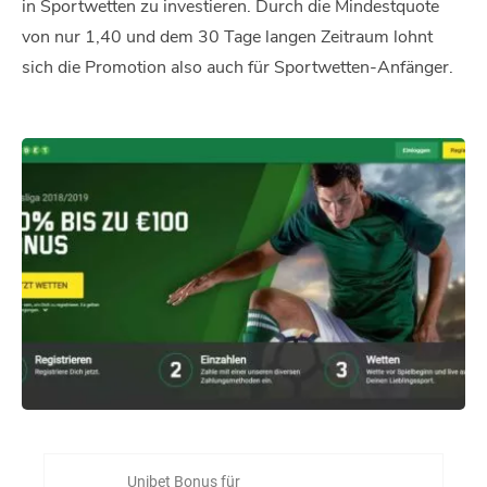
in Sportwetten zu investieren. Durch die Mindestquote
von nur 1,40 und dem 30 Tage langen Zeitraum lohnt
sich die Promotion also auch für Sportwetten-Anfänger.
Unibet Bonus für