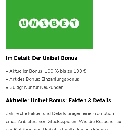
Im Detail: Der Unibet Bonus
• Aktueller Bonus: 100 % bis zu 100 €
• Art des Bonus: Einzahlungsbonus
• Gültig: Nur für Neukunden
Aktueller Unibet Bonus: Fakten & Details
Zahlreiche Fakten und Details prägen eine Promotion
eines Anbieters von Glücksspielen. Wie die Besucher auf
der Plattform von Unibet schnell erkennen können,