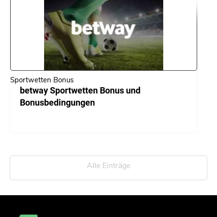
Sportwetten Bonus
Sp
betway Sportwetten Bonus und
Bonusbedingungen
Alle Einträge