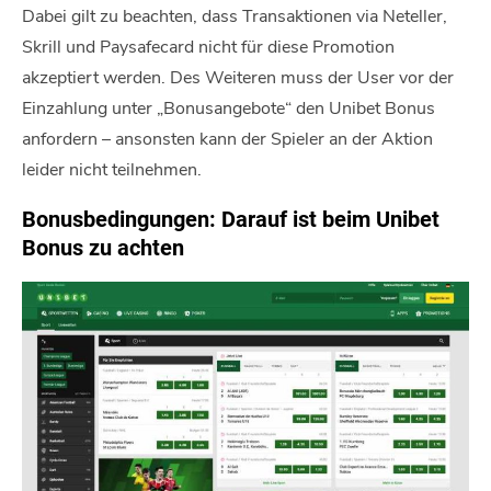
Dabei gilt zu beachten, dass Transaktionen via Neteller,
Skrill und Paysafecard nicht für diese Promotion
akzeptiert werden. Des Weiteren muss der User vor der
Einzahlung unter „Bonusangebote“ den Unibet Bonus
anfordern – ansonsten kann der Spieler an der Aktion
leider nicht teilnehmen.
Bonusbedingungen: Darauf ist beim Unibet
Bonus zu achten