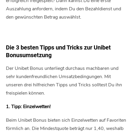
erfolgreich freigespielt? Dann kannst Du eine erste
Auszahlung anfordern, indem Du den Bezahldienst und
den gewünschten Betrag auswählst.
Die 3 besten Tipps und Tricks zur Unibet
Bonusumsetzung
Der Unibet Bonus unterliegt durchaus machbaren und
sehr kundenfreundlichen Umsatzbedingungen. Mit
unseren drei hilfreichen Tipps und Tricks solltest Du ihn
freispielen können.
1. Tipp: Einzelwetten!
Beim Unibet Bonus bieten sich Einzelwetten auf Favoriten
förmlich an. Die Mindestquote beträgt nur 1,40, weshalb