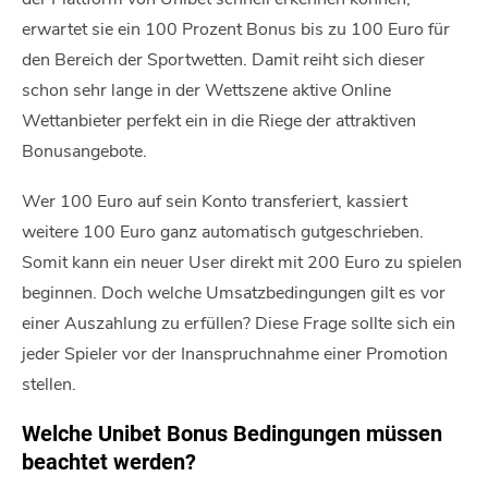
erwartet sie ein 100 Prozent Bonus bis zu 100 Euro für
den Bereich der Sportwetten. Damit reiht sich dieser
schon sehr lange in der Wettszene aktive Online
Wettanbieter perfekt ein in die Riege der attraktiven
Bonusangebote.
Wer 100 Euro auf sein Konto transferiert, kassiert
weitere 100 Euro ganz automatisch gutgeschrieben.
Somit kann ein neuer User direkt mit 200 Euro zu spielen
beginnen. Doch welche Umsatzbedingungen gilt es vor
einer Auszahlung zu erfüllen? Diese Frage sollte sich ein
jeder Spieler vor der Inanspruchnahme einer Promotion
stellen.
Welche Unibet Bonus Bedingungen müssen
beachtet werden?