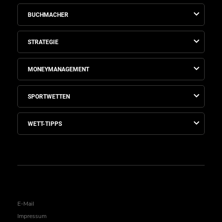
BUCHMACHER
Buchmacher Vergleich
STRATEGIE
Buchmacher Promotions
Ratgeber: Bonus
Ratgeber: Wettarten
MONEYMANAGEMENT
Ratgeber: Wettstrategien
Ratgeber: Sportstrategien
Ratgeber: Finanzen
SPORTWETTEN
Ratgeber: Wettkonto
Sportwetten mit PayPal
20 Erfolgstipps
WETT-TIPPS
Tipps für Einsteiger
Lexikon Sportwetten
Aktuelle Wett-Tipps
Kombiwetten-Tipp
Quoten-Tool
E-Mail
Impressum