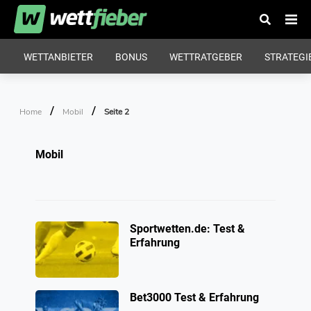
ZURÜCK
WETTANBIETER
BONUS
WETTRATGEBER
STRATEGI
Ratgeber Sportwetten 2020
WETTANBIETER
/
/
Home
Mobil
Seite 2
BONUS
Mobil
STRATEGIE
Quicklinks
WETTRATGEBER
Sportwetten.de: Test &
WETTKONTO
Erfahrung
FINANZEN
WETT-TIPPS
Bet3000 Test & Erfahrung