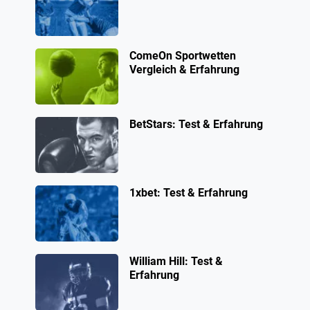
PROMOTIONS
ComeOn Sportwetten
Vergleich & Erfahrung
BetStars: Test & Erfahrung
1xbet: Test & Erfahrung
William Hill: Test &
Erfahrung