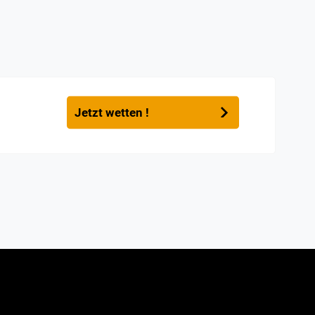
Jetzt wetten !