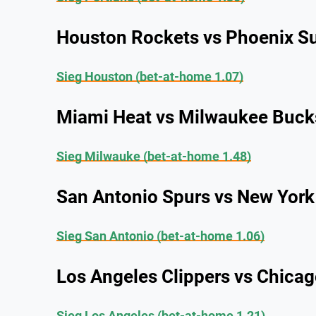
Houston Rockets vs Phoenix S
Sieg Houston (bet-at-home 1.07)
Miami Heat vs Milwaukee Buck
Sieg Milwauke (bet-at-home 1.48)
San Antonio Spurs vs New York
Sieg San Antonio (bet-at-home 1.06)
Los Angeles Clippers vs Chicag
Sieg Los Angeles (bet-at-home 1.21)