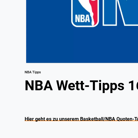
NBA Tipps
NBA Wett-Tipps 1
Hier geht es zu unserem Basketball/NBA Quoten-T