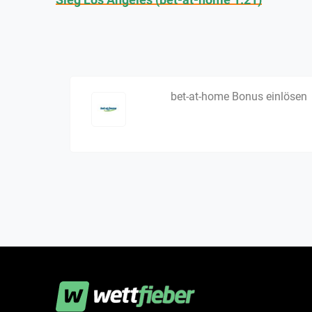
bet-at-home Bonus einlösen