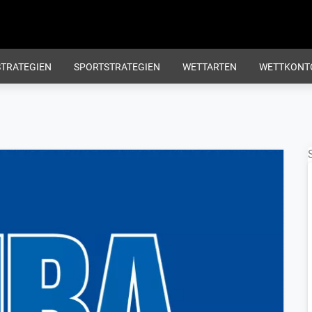
STRATEGIEN
SPORTSTRATEGIEN
WETTARTEN
WETTKONT