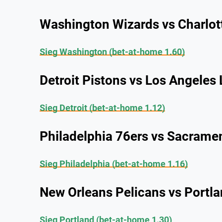
Washington Wizards vs Charlot
Sieg Washington (bet-at-home 1.60)
Detroit Pistons vs Los Angeles
Sieg Detroit (bet-at-home 1.12)
Philadelphia 76ers vs Sacrame
Sieg Philadelphia (bet-at-home 1.16)
New Orleans Pelicans vs Portlan
Sieg Portland (bet-at-home 1.30)