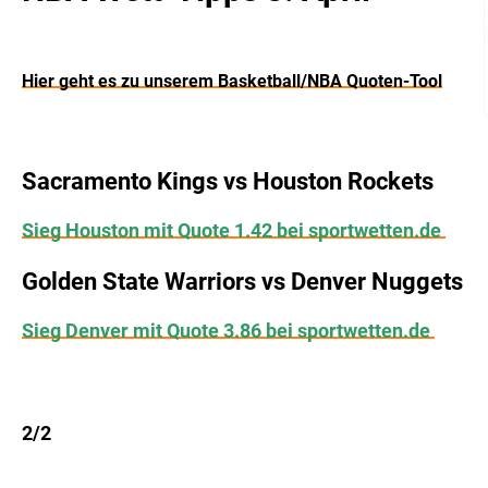
PROMOTIONS
Hier geht es zu unserem Basketball/NBA Quoten-Tool
Sacramento Kings vs Houston Rockets
Sieg Houston mit Quote 1.42 bei sportwetten.de
Golden State Warriors vs Denver Nuggets
Sieg Denver mit Quote 3.86 bei sportwetten.de
2/2