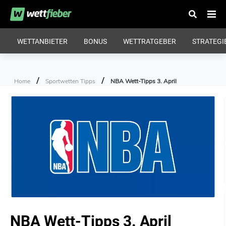
ZURÜCK
WETTANBIETER
BONUS
WETTRATGEBER
STRATEGI
Ratgeber Sportwetten 2020
WETTANBIETER
/
/
Home
Sportwetten Tipps
NBA Wett-Tipps 3. April
BONUS
STRATEGIE
Quicklinks
WETTRATGEBER
WETTKONTO
FINANZEN
WETT-TIPPS
NBA Wett-Tipps 3. April