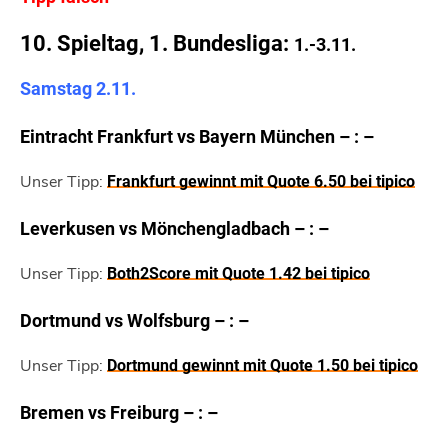
10. Spieltag, 1. Bundesliga:
1.-3.11.
Samstag 2.11.
Eintracht Frankfurt vs Bayern München – : –
Unser Tipp:
Frankfurt gewinnt mit Quote 6.50 bei tipico
Leverkusen vs Mönchengladbach – : –
Unser Tipp:
Both2Score mit Quote 1.42 bei tipico
Dortmund vs Wolfsburg – : –
Unser Tipp:
Dortmund gewinnt mit Quote 1.50 bei tipico
Bremen vs Freiburg – : –