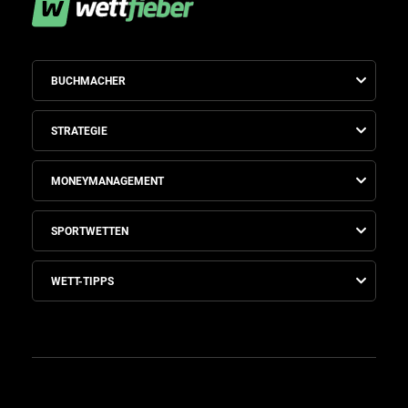
BUCHMACHER
Buchmacher Vergleich
STRATEGIE
Buchmacher Promotions
Ratgeber: Bonus
Ratgeber: Wettarten
MONEYMANAGEMENT
Ratgeber: Wettstrategien
Ratgeber: Sportstrategien
Ratgeber: Finanzen
SPORTWETTEN
Ratgeber: Wettkonto
Sportwetten mit PayPal
20 Erfolgstipps
WETT-TIPPS
Tipps für Einsteiger
Lexikon Sportwetten
Aktuelle Wett-Tipps
Kombiwetten-Tipp
Quoten-Tool