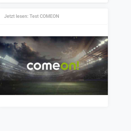
Jetzt lesen: Test COMEON