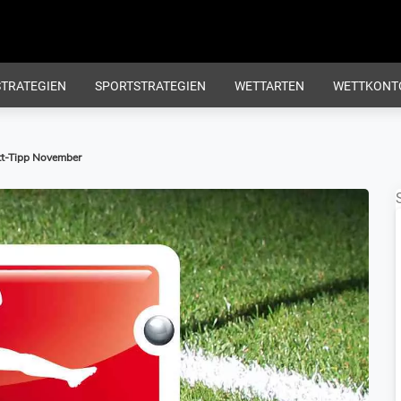
STRATEGIEN
SPORTSTRATEGIEN
WETTARTEN
WETTKONT
ett-Tipp November