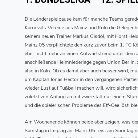
Die Länderspielpause kam für manche Teams gerade r
Karnevals-Vereine aus Mainz und Köln die Gelegenhei
seinem neuen Trainer Markus Gisdol, mit Horst Hel
Mainz 05 verpflichtete den kurz zuvor beim 1. FC K
eher nicht mehr an einen Aufwärtstrend unter dem a
anschließende Heimniederlage gegen Union Berlin, 
also in Köln. Ob es damit aber auch besser wird, mu
um Kapitän Jonas Hector in den vergangenen Partie
wieder Lust auf Fußball machen will, wird sicherlich
zuletzt von Anfang an mit zwei statt nur einem Stür
und die spielerischen Probleme des Eff-Cee löst, blei
Am Wochenende können beide aber zeigen, was der 
Samstag in Leipzig an. Mainz 05 reist am Sonntag n