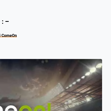
: –
ei ComeOn