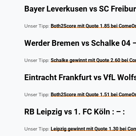
Bayer Leverkusen vs SC Freibur
Unser Tipp:
Both2Score mit Quote 1.85 bei ComeO
Werder Bremen vs Schalke 04 –
Unser Tipp:
Schalke gewinnt mit Quote 2.60 bei 
Eintracht Frankfurt vs VfL Wolf
Unser Tipp:
Both2Score mit Quote 1.51 bei ComeO
RB Leipzig vs 1. FC Köln : – :
Unser Tipp:
Leipzig gewinnt mit Quote 1.30 bei C