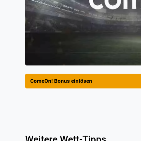
ComeOn! Bonus einlösen
Weitere Wett-Tipps