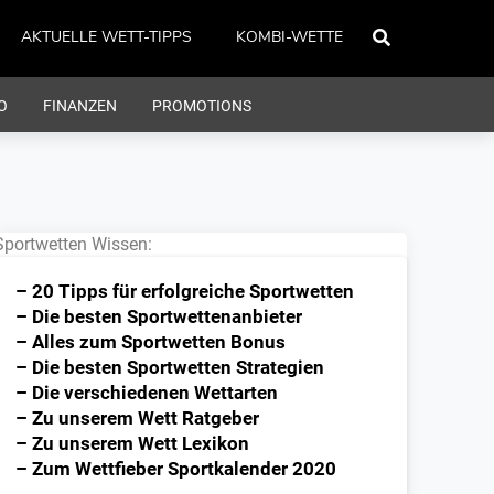
AKTUELLE WETT-TIPPS
KOMBI-WETTE
O
FINANZEN
PROMOTIONS
Sportwetten Wissen:
– 20 Tipps für erfolgreiche Sportwetten
– Die besten Sportwettenanbieter
– Alles zum Sportwetten Bonus
– Die besten Sportwetten Strategien
– Die verschiedenen Wettarten
– Zu unserem Wett Ratgeber
– Zu unserem Wett Lexikon
– Zum Wettfieber Sportkalender 2020