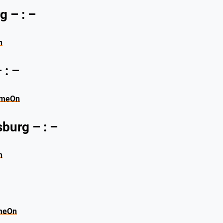
g – : –
n
 : –
ComeOn
sburg – : –
n
omeOn