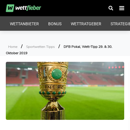
ZURÜCK
WETTANBIETER
BONUS
WETTRATGEBER
STRATEGI
Ratgeber Sportwetten 2020
WETTANBIETER
/
/
Home
Sportwetten Tipps
DFB Pokal, Wett-Tipp 29. & 30.
Oktober 2019
BONUS
STRATEGIE
Quicklinks
WETTRATGEBER
WETTKONTO
FINANZEN
WETT-TIPPS