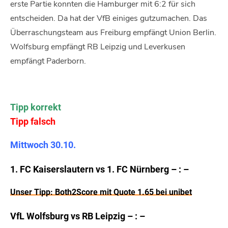
erste Partie konnten die Hamburger mit 6:2 für sich
entscheiden. Da hat der VfB einiges gutzumachen. Das
Überraschungsteam aus Freiburg empfängt Union Berlin.
Wolfsburg empfängt RB Leipzig und Leverkusen
empfängt Paderborn.
Tipp korrekt
Tipp falsch
Mittwoch 30.10.
1. FC Kaiserslautern vs 1. FC Nürnberg – : –
Unser Tipp: Both2Score mit Quote 1.65 bei unibet
VfL Wolfsburg vs RB Leipzig – : –