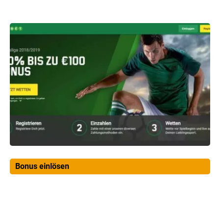
Bonus einlösen