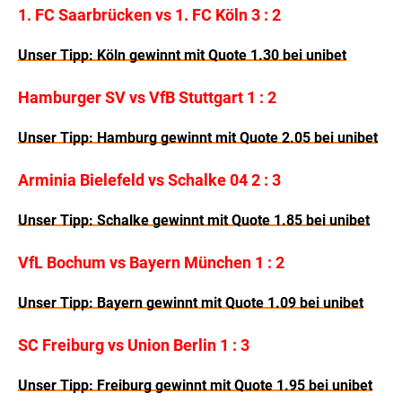
1. FC Saarbrücken vs 1. FC Köln 3 : 2
Unser Tipp: Köln gewinnt mit Quote 1.30 bei unibet
Hamburger SV vs VfB Stuttgart 1 : 2
Unser Tipp: Hamburg gewinnt mit Quote 2.05 bei unibet
Arminia Bielefeld vs Schalke 04 2 : 3
Unser Tipp: Schalke gewinnt mit Quote 1.85 bei unibet
VfL Bochum vs Bayern München 1 : 2
Unser Tipp: Bayern gewinnt mit Quote 1.09 bei unibet
SC Freiburg vs Union Berlin 1 : 3
Unser Tipp: Freiburg gewinnt mit Quote 1.95 bei unibet