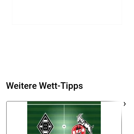
Weitere Wett-Tipps
›