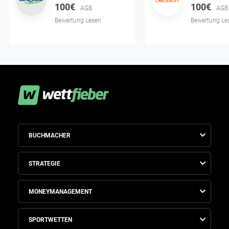
100€
100€
AGB
AGB
Bewertung Lesen
Bewertung Le
BUCHMACHER
Buchmacher Vergleich
STRATEGIE
Buchmacher Promotions
Ratgeber: Bonus
Ratgeber: Wettarten
MONEYMANAGEMENT
Ratgeber: Wettstrategien
Ratgeber: Sportstrategien
Ratgeber: Finanzen
SPORTWETTEN
Ratgeber: Wettkonto