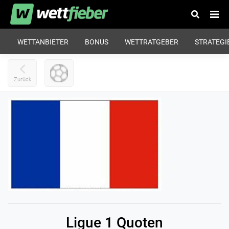
ZURÜCK
WETTANBIETER
BONUS
WETTRATGEBER
STRATEGI
Ratgeber Sportwetten 2020
WETTANBIETER
Zurück
/
/
Home
Fußball
Ligue 1
BONUS
STRATEGIE
Quicklinks
WETTRATGEBER
WETTKONTO
FINANZEN
WETT-TIPPS
Ligue 1 Quoten