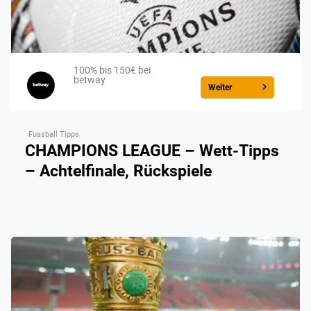
100% bis 150€ bei
betway
Weiter
Fussball Tipps
CHAMPIONS LEAGUE – Wett-Tipps
– Achtelfinale, Rückspiele