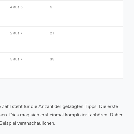
4 aus 5
5
2 aus 7
21
3 aus 7
35
ahl steht für die Anzahl der getätigten Tipps. Die erste
üssen. Dies mag sich erst einmal kompliziert anhören. Daher
eispiel veranschaulichen.