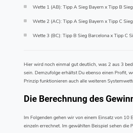
Wette 1 (AB): Tipp A Sieg Bayern x Tipp B Sieg
Wette 2 (AC): Tipp A Sieg Bayern x Tipp C Sieg
Wette 3 (BC): Tipp B Sieg Barcelona x Tipp C S
Hier wird noch einmal gut deutlich, was 2 aus 3 bede
sein. Demzufolge erhältst Du ebenso einen Profit, w
Prinzip funktionieren auch alle weiteren Systemwett
Die Berechnung des Gewin
Im Folgenden gehen wir von einem Einsatz von 10 E
einzeln errechnet. Im gewählten Beispiel sehen die Pr