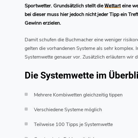
Sportwetter. Grundsätzlich stellt die
eine we
Wettart
bei dieser muss hier jedoch nicht jeder Tipp ein Tre
Gewinn erzielen.
Damit schufen die Buchmacher eine weniger risikore
gelten die vorhandenen Systeme als sehr komplex. I
Systemwette genauer vor. Zusätzlich erläutern wir d
Die Systemwette im Überbl
Mehrere Kombiwetten gleichzeitig tippen
Verschiedene Systeme möglich
Teilweise 100 Tipps je Systemwette