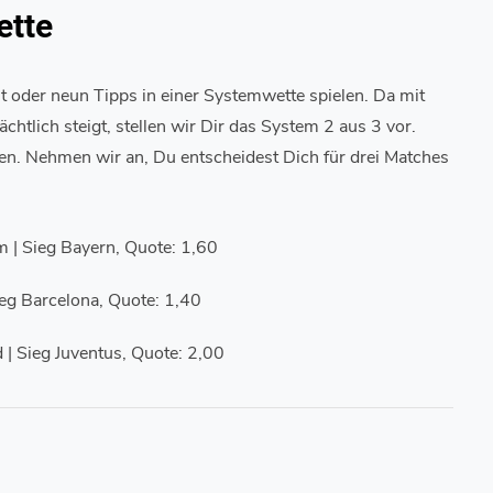
ette
t oder neun Tipps in einer Systemwette spielen. Da mit
htlich steigt, stellen wir Dir das System 2 aus 3 vor.
nten. Nehmen wir an, Du entscheidest Dich für drei Matches
| Sieg Bayern, Quote: 1,60
eg Barcelona, Quote: 1,40
 | Sieg Juventus, Quote: 2,00