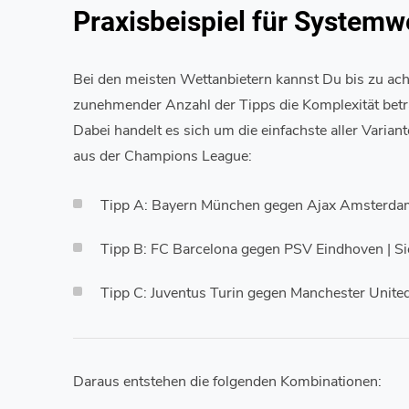
Praxisbeispiel für Systemw
Bei den meisten Wettanbietern kannst Du bis zu ach
zunehmender Anzahl der Tipps die Komplexität beträc
Dabei handelt es sich um die einfachste aller Varia
aus der Champions League:
Tipp A: Bayern München gegen Ajax Amsterdam 
Tipp B: FC Barcelona gegen PSV Eindhoven | Si
Tipp C: Juventus Turin gegen Manchester United
Daraus entstehen die folgenden Kombinationen: