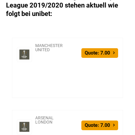
League 2019/2020 stehen aktuell wie
folgt bei unibet:
MANCHESTER
UNITED
Quote: 7.00
ARSENAL
LONDON
Quote: 7.00