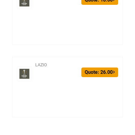
LAZIO
Quote: 26.00