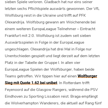
sieben Spiele verloren. Gladbach hat nur eins seiner
letzten sechs Pflichtspiele auswärts gewonnen. Der VfL
Wolfsburg reist in die Ukraine und trifft auf PFK
Olexandrija. Wolfsburg gewann am Woichenende bei
einem weiteren EuropaLeague Teilnehmer – Eintracht
Frankfurt mit 2:0. Wolfsburg ist zudem seit sieben
Auswärtsspielen in Folge in der EuropaLeague
ungeschlagen. Olexandrija hat drei Mal in Folge nur
Unentschieden gespielt und liegt derzeit auf dem letzten
Platz in der Tabelle der Gruppe I. In allen vier
EuropaLeague Spielen der Wolfsburger, haben beide
Teams getroffen. Wir tippen hier auf einen
Wolfburger
. In Rotterdam trifft
Sieg mit Quote 1.62 bei unibet
Feyenoord auf die Glasgow Rangers, während die PSV
Eindhoven zu Sporting Lissabon reist. Braga empfängt
die Wolverhampton Wanderers, die aktuell auf Rang fünf