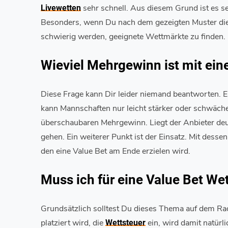
sehr schnell. Aus diesem Grund ist es s
Livewetten
Besonders, wenn Du nach dem gezeigten Muster diese
schwierig werden, geeignete Wettmärkte zu finden.
Wieviel Mehrgewinn ist mit ein
Diese Frage kann Dir leider niemand beantworten. 
kann Mannschaften nur leicht stärker oder schwächer
überschaubaren Mehrgewinn. Liegt der Anbieter deu
gehen. Ein weiterer Punkt ist der Einsatz. Mit dess
den eine Value Bet am Ende erzielen wird.
Muss ich für eine Value Bet We
Grundsätzlich solltest Du dieses Thema auf dem Ra
platziert wird, die
ein, wird damit natürli
Wettsteuer