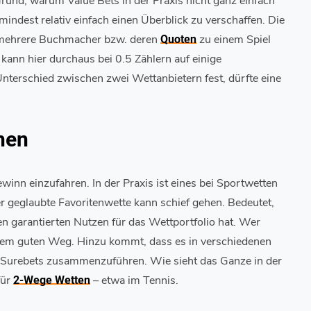
Grund, warum Value Bets in der Praxis nicht ganz einfach
umindest relativ einfach einen Überblick zu verschaffen. Die
h mehrere Buchmacher bzw. deren
zu einem Spiel
Quoten
 kann hier durchaus bei 0.5 Zählern auf einige
nterschied zwischen zwei Wettanbietern fest, dürfte eine
hen
winn einzufahren. In der Praxis ist eines bei Sportwetten
r geglaubte Favoritenwette kann schief gehen. Bedeutet,
en garantierten Nutzen für das Wettportfolio hat. Wer
inem guten Weg. Hinzu kommt, dass es in verschiedenen
nd Surebets zusammenzuführen. Wie sieht das Ganze in der
für
– etwa im Tennis.
2-Wege Wetten