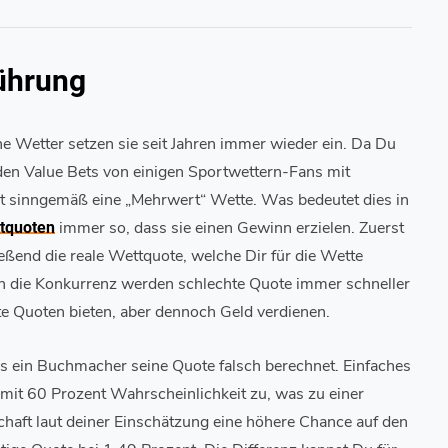
führung
ne Wetter setzen sie seit Jahren immer wieder ein. Da Du
rden Value Bets von einigen Sportwettern-Fans mit
t sinngemäß eine „Mehrwert“ Wette. Was bedeutet dies in
immer so, dass sie einen Gewinn erzielen. Zuerst
tquoten
eßend die reale Wettquote, welche Dir für die Wette
ch die Konkurrenz werden schlechte Quote immer schneller
ute Quoten bieten, aber dennoch Geld verdienen.
s ein Buchmacher seine Quote falsch berechnet. Einfaches
 mit 60 Prozent Wahrscheinlichkeit zu, was zu einer
chaft laut deiner Einschätzung eine höhere Chance auf den