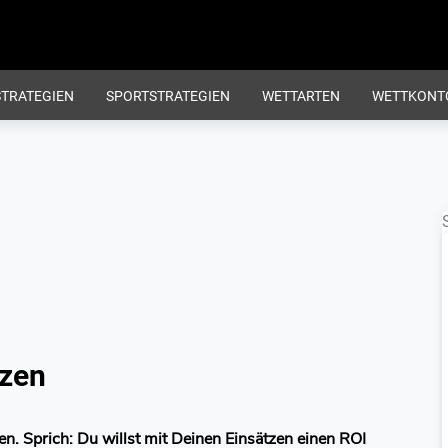
STRATEGIEN
SPORTSTRATEGIEN
WETTARTEN
WETTKONT
tzen
n. Sprich: Du willst mit Deinen Einsätzen einen ROI