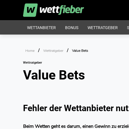
ZURÜCK
Ratgeber Sportwetten 2020
WETTANBIETER
BONUS
WETTRATGEBER
WETTANBIETER
BONUS
/
/
Home
Wettratgeber
Value Bets
STRATEGIE
Quicklinks
Wettratgeber
WETTRATGEBER
Value Bets
WETTKONTO
FINANZEN
WETT-TIPPS
PROMOTIONS
Fehler der Wettanbieter nu
Beim Wetten geht es darum, einen Gewinn zu erziele