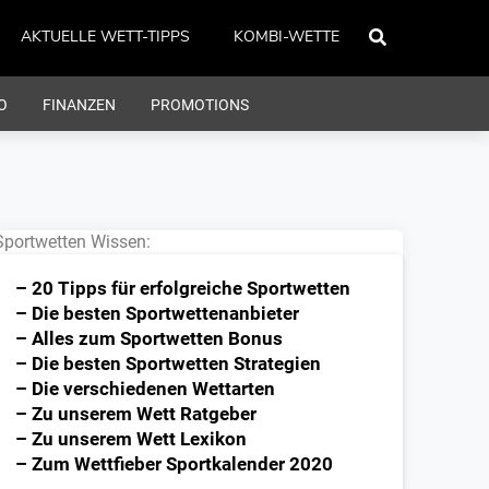
AKTUELLE WETT-TIPPS
KOMBI-WETTE
O
FINANZEN
PROMOTIONS
Sportwetten Wissen:
– 20 Tipps für erfolgreiche Sportwetten
– Die besten Sportwettenanbieter
– Alles zum Sportwetten Bonus
– Die besten Sportwetten Strategien
– Die verschiedenen Wettarten
– Zu unserem Wett Ratgeber
– Zu unserem Wett Lexikon
– Zum Wettfieber Sportkalender 2020