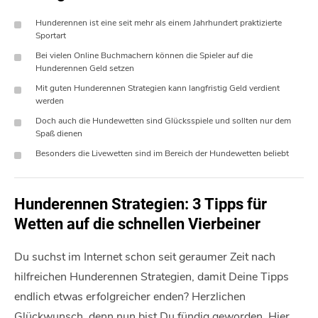
Hunderennen ist eine seit mehr als einem Jahrhundert praktizierte
Sportart
Bei vielen Online Buchmachern können die Spieler auf die
Hunderennen Geld setzen
Mit guten Hunderennen Strategien kann langfristig Geld verdient
werden
Doch auch die Hundewetten sind Glücksspiele und sollten nur dem
Spaß dienen
Besonders die Livewetten sind im Bereich der Hundewetten beliebt
Hunderennen Strategien: 3 Tipps für
Wetten auf die schnellen Vierbeiner
Du suchst im Internet schon seit geraumer Zeit nach
hilfreichen Hunderennen Strategien, damit Deine Tipps
endlich etwas erfolgreicher enden? Herzlichen
Glückwunsch, denn nun bist Du fündig geworden. Hier