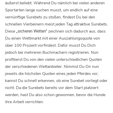
äußerst beliebt. Während Du nämlich bei vielen anderen
Sportarten lange suchen musst, um endlich auf eine
vernünftige Surebets zu stoßen, findest Du bei den
schnellen Vierbeinern meist jeden Tag attraktive Surebets.
Diese
zeichnen sich dadurch aus, dass
„sicheren Wetten“
Du einen Wettmarkt mit einer Auszahlungsquote von
über 100 Prozent vorfindest. Dafür musst Du Dich
jedoch bei mehreren Buchmachern registrieren. Nun
profitierst Du von den vielen unterschiedlichen Quoten
der verschiedenen Wettanbieter. Nimmst Du Dir nun
jeweils die höchsten Quoten eines jeden Pferdes vor,
kannst Du schnell erkennen, ob eine Surebet vorliegt oder
nicht. Da die Surebets bereits vor dem Start platziert
werden, hast Du also schon gewonnen, bevor die Hunde
ihre Arbeit verrichten.