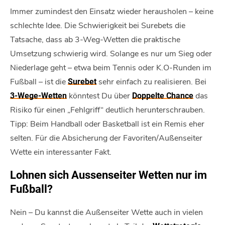
Immer zumindest den Einsatz wieder herausholen – keine
schlechte Idee. Die Schwierigkeit bei Surebets die
Tatsache, dass ab 3-Weg-Wetten die praktische
Umsetzung schwierig wird. Solange es nur um Sieg oder
Niederlage geht – etwa beim Tennis oder K.O-Runden im
Fußball – ist die
sehr einfach zu realisieren. Bei
Surebet
könntest Du über
das
3-Wege-Wetten
Doppelte Chance
Risiko für einen „Fehlgriff“ deutlich herunterschrauben.
Tipp: Beim Handball oder Basketball ist ein Remis eher
selten. Für die Absicherung der Favoriten/Außenseiter
Wette ein interessanter Fakt.
Lohnen sich Aussenseiter Wetten nur im
Fußball?
Nein – Du kannst die Außenseiter Wette auch in vielen