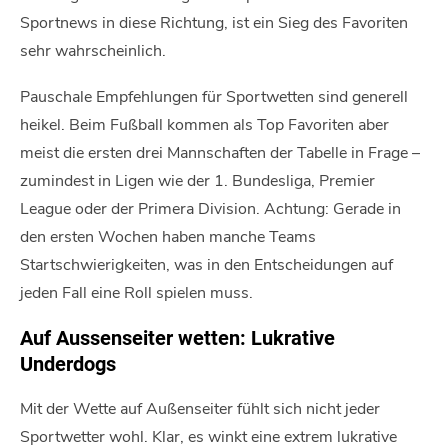
Sportnews in diese Richtung, ist ein Sieg des Favoriten
sehr wahrscheinlich.
Pauschale Empfehlungen für Sportwetten sind generell
heikel. Beim Fußball kommen als Top Favoriten aber
meist die ersten drei Mannschaften der Tabelle in Frage –
zumindest in Ligen wie der 1. Bundesliga, Premier
League oder der Primera Division. Achtung: Gerade in
den ersten Wochen haben manche Teams
Startschwierigkeiten, was in den Entscheidungen auf
jeden Fall eine Roll spielen muss.
Auf Aussenseiter wetten: Lukrative
Underdogs
Mit der Wette auf Außenseiter fühlt sich nicht jeder
Sportwetter wohl. Klar, es winkt eine extrem lukrative