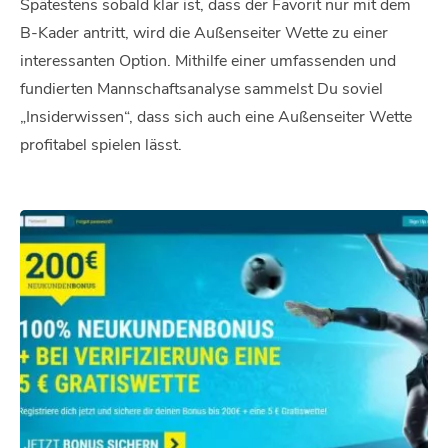
Spätestens sobald klar ist, dass der Favorit nur mit dem
B-Kader antritt, wird die Außenseiter Wette zu einer
interessanten Option. Mithilfe einer umfassenden und
fundierten Mannschaftsanalyse sammelst Du soviel
„Insiderwissen“, dass sich auch eine Außenseiter Wette
profitabel spielen lässt.