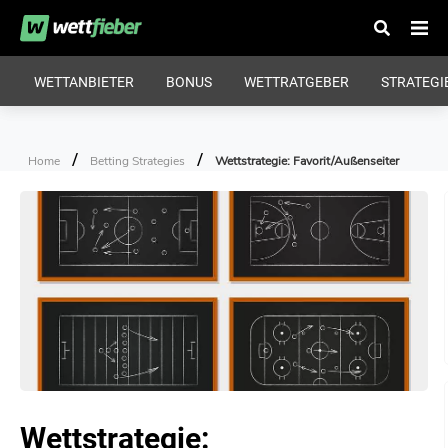
ZURÜCK
WETTANBIETER
BONUS
WETTRATGEBER
STRATEGI
Ratgeber Sportwetten 2020
WETTANBIETER
/
/
Home
Betting Strategies
Wettstrategie: Favorit/Außenseiter
BONUS
STRATEGIE
Quicklinks
WETTRATGEBER
WETTKONTO
FINANZEN
WETT-TIPPS
Wettstrategie: