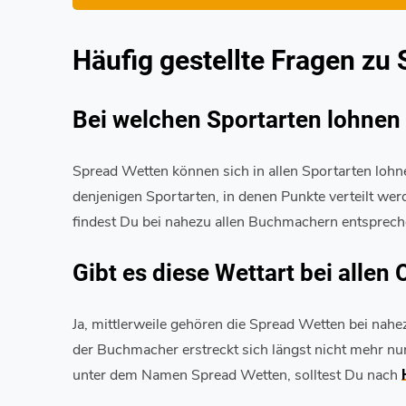
Häufig gestellte Fragen zu
Bei welchen Sportarten lohnen
Spread Wetten können sich in allen Sportarten lohne
denjenigen Sportarten, in denen Punkte verteilt wer
findest Du bei nahezu allen Buchmachern entsprec
Gibt es diese Wettart bei alle
Ja, mittlerweile gehören die Spread Wetten bei nahe
der Buchmacher erstreckt sich längst nicht mehr nur
unter dem Namen Spread Wetten, solltest Du nach