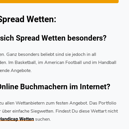
 Spread Wetten
:
 sich Spread Wetten besonders?
n. Ganz besonders beliebt sind sie jedoch in all
den. Im Basketball, im American Football und im Handball
hende Angebote.
n Online Buchmachern im Internet?
zu allen Wettanbietern zum festen Angebot. Das Portfolio
 über einfache Siegwetten. Findest Du diese Wettart nicht
suchen.
Handicap Wetten