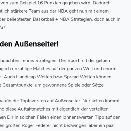
g von zum Beispiel 16 Punkten gegeben wird. Dadurch
utlich stärkere Team aus der NBA geht nun mit einem
er beliebtesten Basketball + NBA Strategien, doch auch in
Art.
 den Außenseiter!
hdachten Tennis Strategien. Der Sport mit der gelben
t täglich unzählige Matches auf der ganzen Welt und enorm
en. Auch Handicap Wetten bzw. Spread Wetten können
ie Gesamtpunkte, um gewonnene Spiele oder Sätze.
häufig die Topfavoriten auf Außenseiter. Nur selten kommt
d diese Auftaktmatches mit eigentlich klar verteilten
en Dir in solchen Fällen einen lohnenswerten Tipp auf den
en großen Roger Federer nicht bezwingen, aber ein paar