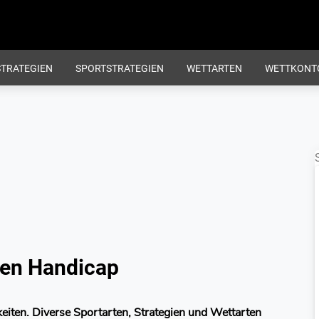
STRATEGIEN
SPORTSTRATEGIEN
WETTARTEN
WETTKONT
ven Handicap
eiten. Diverse Sportarten, Strategien und Wettarten