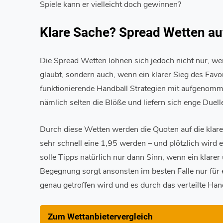
Spiele kann er vielleicht doch gewinnen?
Klare Sache? Spread Wetten auf
Die Spread Wetten lohnen sich jedoch nicht nur, w
glaubt, sondern auch, wenn ein klarer Sieg des Favo
funktionierende Handball Strategien mit aufgenomm
nämlich selten die Blöße und liefern sich enge Due
Durch diese Wetten werden die Quoten auf die klaren
sehr schnell eine 1,95 werden – und plötzlich wird 
solle Tipps natürlich nur dann Sinn, wenn ein klarer
Begegnung sorgt ansonsten im besten Falle nur für 
genau getroffen wird und es durch das verteilte Han
Zum Wettanbietervergleich