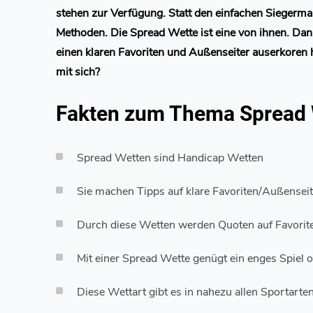
stehen zur Verfügung. Statt den einfachen Siegermar
Methoden. Die Spread Wette ist eine von ihnen. Dan
einen klaren Favoriten und Außenseiter auserkoren h
mit sich?
Fakten zum Thema Spread 
Spread Wetten sind Handicap Wetten
Sie machen Tipps auf klare Favoriten/Außenseite
Durch diese Wetten werden Quoten auf Favorit
Mit einer Spread Wette genügt ein enges Spiel 
Diese Wettart gibt es in nahezu allen Sportarte