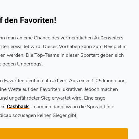
 den Favoriten!
enn man an eine Chance des vermeintlichen Außenseiters
riten erwartet wird. Dieses Vorhaben kann zum Beispiel in
en werden. Die Top-Teams in dieser Sportart geben sich
lle gegen Underdogs.
 Favoriten deutlich attraktiver. Aus einer 1,05 kann dann
eine Wette auf den Favoriten lukrativer. Jedoch machen
 und ungefährdeter Sieg erwartet wird. Eine enge
ein
– nämlich dann, wenn die Spread Linie
Cashback
dicap sozusagen keinen Sieger gibt.