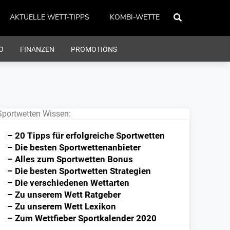
AKTUELLE WETT-TIPPS
KOMBI-WETTE
O
FINANZEN
PROMOTIONS
Sportwetten Wissen:
– 20 Tipps für erfolgreiche Sportwetten
– Die besten Sportwettenanbieter
– Alles zum Sportwetten Bonus
– Die besten Sportwetten Strategien
– Die verschiedenen Wettarten
– Zu unserem Wett Ratgeber
– Zu unserem Wett Lexikon
– Zum Wettfieber Sportkalender 2020