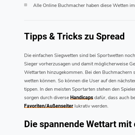
Alle Online Buchmacher haben diese Wetten i
Tipps & Tricks zu Spread
Die einfachen Siegwetten sind bei Sportwetten noch
Sieger vorherzusagen und damit möglicherweise Geld
Wettarten hinzugekommen. Bei den Buchmachern si
wetten können. So können die User auf den nächsten
tippen. In den meisten Sportarten stehen den Spiel
sorgen durch diverse
dafür, dass auch be
Handicaps
lukrativ werden.
Favoriten/Außenseiter
Die spannende Wettart mit