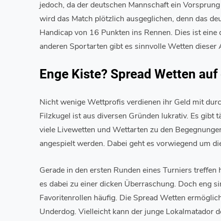
jedoch, da der deutschen Mannschaft ein Vorsprun
wird das Match plötzlich ausgeglichen, denn das de
Handicap von 16 Punkten ins Rennen. Dies ist eine d
anderen Sportarten gibt es sinnvolle Wetten dieser 
Enge Kiste? Spread Wetten auf
Nicht wenige Wettprofis verdienen ihr Geld mit durc
Filzkugel ist aus diversen Gründen lukrativ. Es gib
viele Livewetten und Wettarten zu den Begegnung
angespielt werden. Dabei geht es vorwiegend um d
Gerade in den ersten Runden eines Turniers treffen 
es dabei zu einer dicken Überraschung. Doch eng sin
Favoritenrollen häufig. Die Spread Wetten ermöglich
Underdog. Vielleicht kann der junge Lokalmatador d